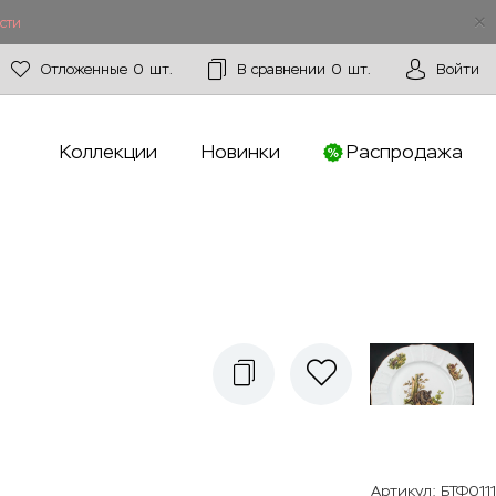
сти
Отложенные
0
шт.
В сравнении
0
шт.
Войти
Коллекции
Новинки
Распродажа
Артикул
:
БТФ0111