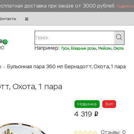
сплатная доставка при заказе от 3000 рублей.
Подробно
Контакты
8
00
Например:
,
,
,
Гуси
Бледные розы
Мейсен
Охота
ы
Бульонная пара 360 мл Бернадотт, Охота, 1 пара
т, Охота, 1 пара
Новинка
Хит
4 319
p
Отзывы: 0