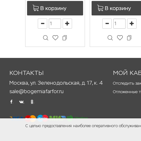
В корзину
В корзину
КОНТАКТЫ
МОЙ КА
Москва, ул. Зеленодольская, д. 17, к. 4
Отследить за
sale@bogemiafarfor.ru
Отложенные 
.
.
.
С целью предоставления наиболее оперативного обслуживани