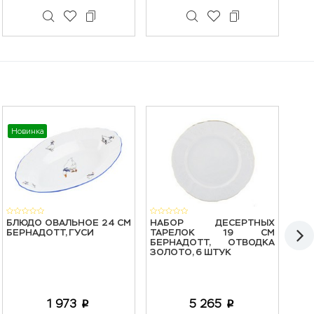
Новинка
Нов
БЛЮДО ОВАЛЬНОЕ 24 СМ
НАБОР ДЕСЕРТНЫХ
МАС
БЕРНАДОТТ, ГУСИ
ТАРЕЛОК 19 СМ
ОТВ
БЕРНАДОТТ, ОТВОДКА
ЗОЛОТО, 6 ШТУК
1 973
5 265
p
p