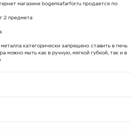
ернет магазине bogemiafarfor.ru продается по
т 2 предмета:
а
 металла категорически запрещено ставить в печь
а можно мыть как в ручную, мягкой губкой, так и в
.