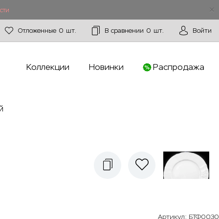
сти
Отложенные
0
шт.
В сравнении
0
шт.
Войти
Коллекции
Новинки
Распродажа
й
Артикул
:
БТФ0030