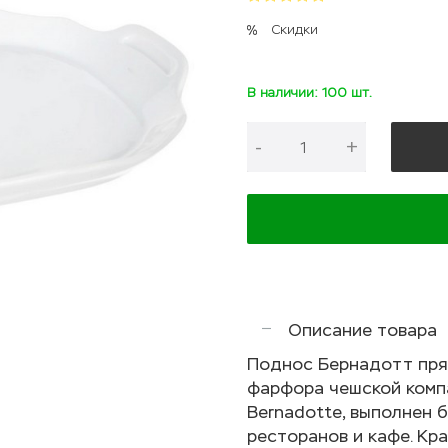
Скидки
В наличии: 100 шт.
-
+
Описание товара
Поднос Бернадотт прям
фарфора чешской компа
Bernadotte, выполнен 
ресторанов и кафе. Кр