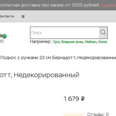
сплатная доставка при заказе от 3000 рублей.
Подробно
Контакты
8
00
Например:
,
,
,
Гуси
Бледные розы
Мейсен
Охота
Поднос с ручками 23 см Бернадотт, Недекорированны
дотт, Недекорированный
1 679
p
Отзывы: 0