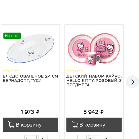
Новинка
Нов
БЛЮДО ОВАЛЬНОЕ 24 СМ
ДЕТСКИЙ НАБОР КАЙРО,
СТ
БЕРНАДОТТ, ГУСИ
HELLO KITTY, РОЗОВЫЙ, 3
БЕР
ПРЕДМЕТА
ПЕР
1 973
5 942
p
p
В корзину
В корзину