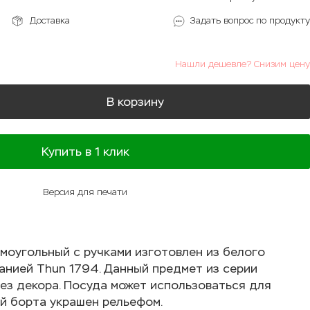
Доставка
Задать вопрос по продукту
Нашли дешевле? Снизим цену
В корзину
Купить в 1 клик
Версия для печати
оугольный с ручками изготовлен из белого
нией Thun 1794. Данный предмет из серии
без декора. Посуда может использоваться для
ай борта украшен рельефом.