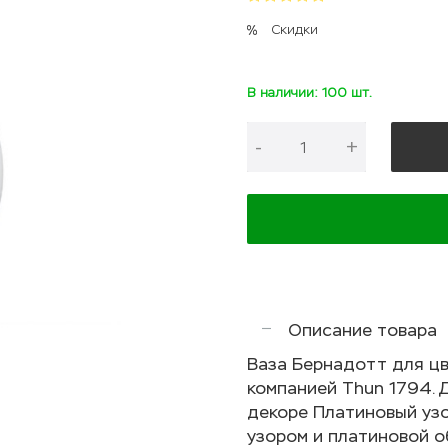
Скидки
В наличии: 100 шт.
-
+
Описание товара
Ваза Бернадотт для цв
компанией Thun 1794. 
декоре Платиновый узо
узором и платиновой о