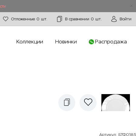
сти
Отложенные
0
шт.
В сравнении
0
шт.
Войти
Коллекции
Новинки
Распродажа
Артикул
:
БТФ0185