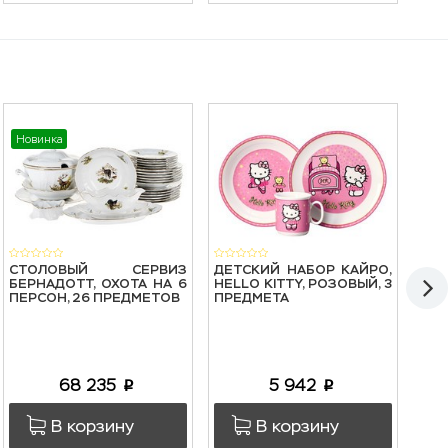
Новинка
Нов
СТОЛОВЫЙ СЕРВИЗ
ДЕТСКИЙ НАБОР КАЙРО,
СТ
БЕРНАДОТТ, ОХОТА НА 6
HELLO KITTY, РОЗОВЫЙ, 3
БЕР
ПЕРСОН, 26 ПРЕДМЕТОВ
ПРЕДМЕТА
ПЕР
68 235
5 942
p
p
В корзину
В корзину