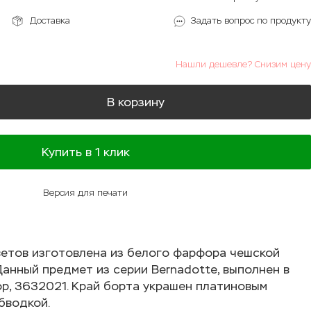
Доставка
Задать вопрос по продукту
Нашли дешевле? Снизим цену
В корзину
Купить в 1 клик
Версия для печати
етов изготовлена из белого фарфора чешской
Данный предмет из серии Bernadotte, выполнен в
р, 3632021. Край борта украшен платиновым
бводкой.