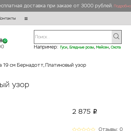
сплатная доставка при заказе от 3000 рублей.
Подробно
Контакты
8
00
Например:
,
,
,
Гуси
Бледные розы
Мейсен
Охота
а 19 см Бернадотт, Платиновый узор
вый узор
2 875
p
Отзывы: 0