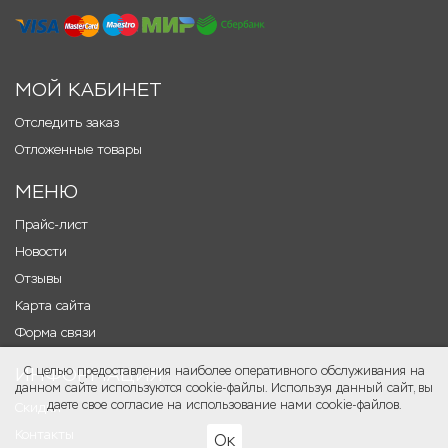
МОЙ КАБИНЕТ
Отследить заказ
Отложенные товары
МЕНЮ
Прайс-лист
Новости
Отзывы
Карта сайта
Форма связи
ИНФОРМАЦИЯ
С целью предоставления наиболее оперативного обслуживания на
данном сайте используются cookie-файлы. Используя данный сайт, вы
даете свое согласие на использование нами cookie-файлов.
Скидки
Контакты
Ок