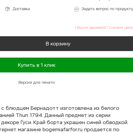
Доставка
Задать вопрос по продукту
Нашли дешевле? Снизим цену
В корзину
Купить в 1 клик
Версия для печати
 с блюдцем Бернадотт изготовлена из белого
нией Thun 1794. Данный предмет из серии
 декоре Гуси. Край борта украшен синей обводкой.
ернет магазине bogemiafarfor.ru продается по