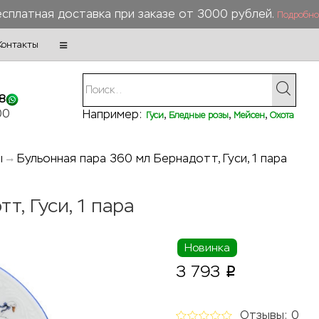
сплатная доставка при заказе от 3000 рублей.
Подробно
Контакты
8
00
Например:
,
,
,
Гуси
Бледные розы
Мейсен
Охота
ы
Бульонная пара 360 мл Бернадотт, Гуси, 1 пара
, Гуси, 1 пара
Новинка
3 793
p
Отзывы: 0