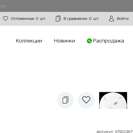
сти
Отложенные
0
шт.
В сравнении
0
шт.
Войти
Коллекции
Новинки
Распродажа
Артикул
:
БТФ0387